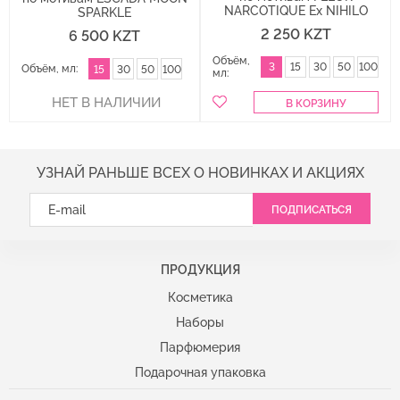
NARCOTIQUE Ex NIHILO
SPARKLE
2 250 KZT
6 500 KZT
Объём,
3
15
30
50
100
Объём, мл:
15
30
50
100
мл:
УЗНАЙ РАНЬШЕ ВСЕХ О НОВИНКАХ И АКЦИЯХ
ПРОДУКЦИЯ
Продукция
Косметика
Наборы
Парфюмерия
Подарочная упаковка