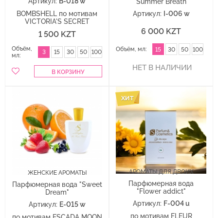
Артикул:
B-018 w
"Summer Breath"
BOMBSHELL по мотивам
Артикул:
I-006 w
VICTORIA'S SECRET
6 000 KZT
1 500 KZT
Объём,
Объём, мл:
15
30
50
100
3
15
30
50
100
мл:
АРОМАТЫ ДЛЯ ДВОИХ
ЖЕНСКИЕ АРОМАТЫ
Парфюмерная вода
Парфюмерная вода "Sweet
"Flower addict"
Dream"
Артикул:
F-004 u
Артикул:
E-015 w
по мотивам FLEUR
по мотивам ESCADA MOON