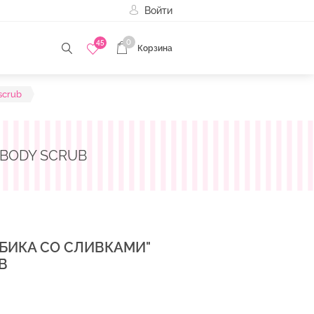
Войти
0
45
Корзина
scrub
 BODY SCRUB
УБИКА СО СЛИВКАМИ"
B