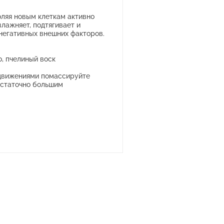
оляя новым клеткам активно
лажняет, подтягивает и
 негативных внешних факторов.
о,
пчелиный воск
 движениями помассируйте
достаточно большим