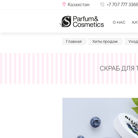
Перейти
Казахстан
+7 707 777 336
к
основному
содержанию
О НАС
КА
Главная
Хиты продаж
Уход
СКРАБ ДЛЯ 