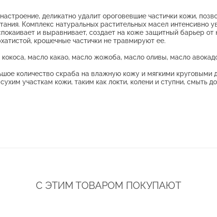
астроение, деликатно удалит ороговевшие частички кожи, позв
тания. Комплекс натуральных растительных масел интенсивно ув
спокаивает и выравнивает, создает на коже защитный барьер от
хатистой, крошечные частички не травмируют ее.
 кокоса,
масло какао,
масло жожоба,
масло оливы,
масло авокад
ьшое количество скраба на влажную кожу и мягкими круговыми
 сухим участкам кожи, таким как локти, колени и ступни, смыть 
С ЭТИМ ТОВАРОМ ПОКУПАЮТ