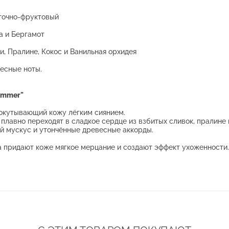
точно-фруктовый
а и Бергамот
, Пралине, Кокос и Ванильная орхидея
есные ноты.
himmer"
окутывающий кожу лёгким сиянием.
плавно переходят в сладкое сердце из взбитых сливок, пралине 
 мускус и утончённые древесные аккорды.
придают коже мягкое мерцание и создают эффект ухоженности.