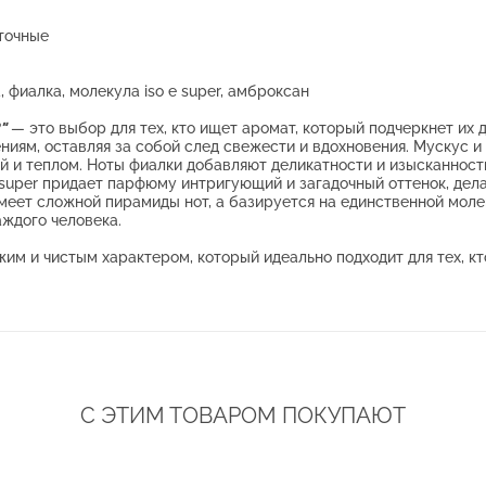
точные
, фиалка, молекула iso e super, амброксан
"
— это выбор для тех, кто ищет аромат, который подчеркнет их
иям, оставляя за собой след свежести и вдохновения. Мускус и
 и теплом. Ноты фиалки добавляют деликатности и изысканност
 super придает парфюму интригующий и загадочный оттенок, де
меет сложной пирамиды нот, а базируется на единственной моле
ждого человека.
им и чистым характером, который идеально подходит для тех, кт
С ЭТИМ ТОВАРОМ ПОКУПАЮТ