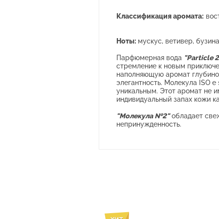
Классификация аромата:
вос
Ноты:
мускус, ветивер, бузина
Парфюмерная вода
"Particle 2
стремление к новым приключен
наполняющую аромат глубиной
элегантность. Молекула ISO e
уникальным. Этот аромат не и
индивидуальный запах кожи ка
"Молекула №2"
обладает свеж
непринужденность.