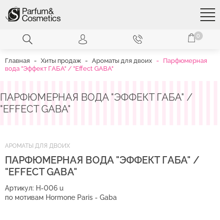
Перейти
к
основному
содержанию
0
Главная
Хиты продаж
Ароматы для двоих
Парфюмерная
вода "Эффект ГАБА" / "Effect GABA"
ПАРФЮМЕРНАЯ ВОДА "ЭФФЕКТ ГАБА" /
"EFFECT GABA"
АРОМАТЫ ДЛЯ ДВОИХ
ПАРФЮМЕРНАЯ ВОДА "ЭФФЕКТ ГАБА" /
"EFFECT GABA"
Артикул: H-006 u
по мотивам Hormone Paris - Gaba