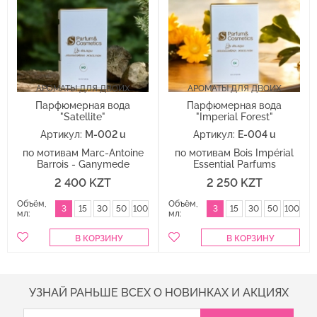
АРОМАТЫ ДЛЯ ДВОИХ
АРОМАТЫ ДЛЯ ДВОИХ
Парфюмерная вода
Парфюмерная вода
"Satellite"
"Imperial Forest"
Артикул:
M-002 u
Артикул:
E-004 u
по мотивам Marc-Antoine
по мотивам Bois Impérial
Barrois - Ganymede
Essential Parfums
2 400 KZT
2 250 KZT
Объём,
Объём,
3
15
30
50
100
3
15
30
50
100
мл:
мл:
УЗНАЙ РАНЬШЕ ВСЕХ О НОВИНКАХ И АКЦИЯХ